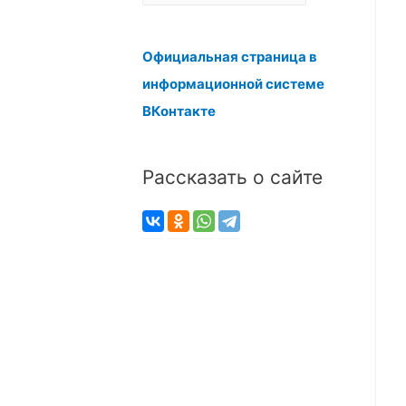
р
х
Официальная страница в
и
информационной системе
в
ВКонтакте
ы
Рассказать о сайте