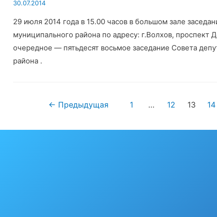
30.07.2014
29 июля 2014 года в 15.00 часов в большом зале засед
муниципального района по адресу: г.Волхов, проспект Д
очередное — пятьдесят восьмое заседание Совета депу
района .
Пагинация
←
Предыдущая
1
…
12
13
14
записей