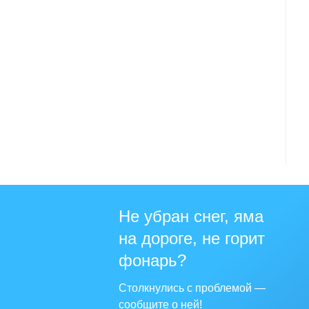
Не убран снег, яма
на дороге, не горит
фонарь?
Столкнулись с проблемой —
сообщите о ней!