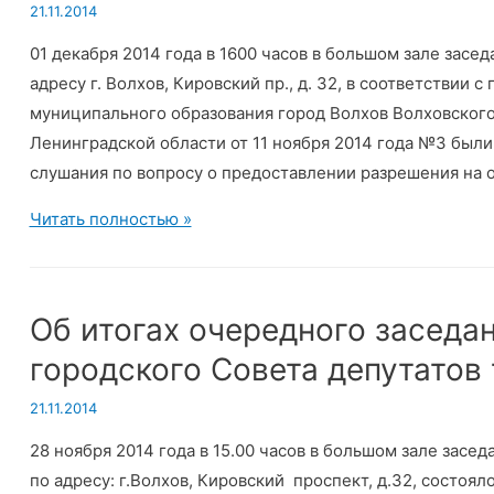
21.11.2014
город
01 декабря 2014 года в 1600 часов в большом зале засе
Волхов
адресу г. Волхов, Кировский пр., д. 32, в соответствии 
на
муниципального образования город Волхов Волховског
2015
Ленинградской области от 11 ноября 2014 года №3 был
год
слушания по вопросу о предоставлении разрешения на 
Проведены
Читать полностью »
публичные
слушания
в
Об итогах очередного заседа
МО
городского Совета депутатов
город
Волхов
21.11.2014
28 ноября 2014 года в 15.00 часов в большом зале зас
по адресу: г.Волхов, Кировский проспект, д.32, состоя